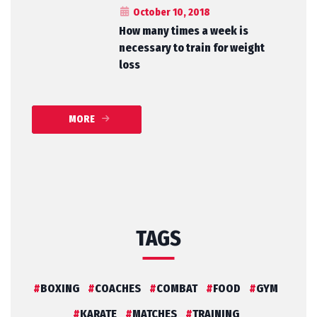
October 10, 2018
How many times a week is
necessary to train for weight
loss
MORE
TAGS
BOXING
COACHES
COMBAT
FOOD
GYM
KARATE
MATCHES
TRAINING