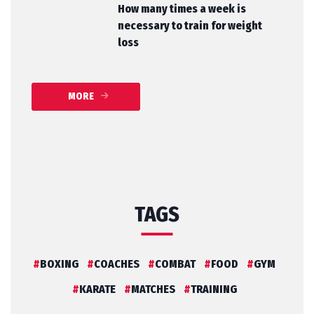
How many times a week is
necessary to train for weight
loss
MORE
TAGS
BOXING
COACHES
COMBAT
FOOD
GYM
KARATE
MATCHES
TRAINING