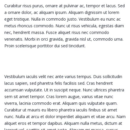
Curabitur risus purus, ornare at pulvinar ac, tempor et lacus. Sed
a ornare dolor, ac aliquam ipsum. Aliquam dignissim ut lorem
eget tristique. Nulla in commodo justo. Vestibulum eu nunc ac
metus rhoncus commodo. Nunc ut risus vehicula, egestas diam
nec, hendrerit massa. Fusce aliquet risus nec commodo
venenatis. Morbi in orci gravida, gravida nisl ut, commodo urna.
Proin scelerisque porttitor dui sed tincidunt.
Vestibulum iaculis velit nec ante varius tempus. Duis sollicitudin
lacus sapien, sed pharetra felis facilisis sed. Cras hendrerit
accumsan vulputate. Ut in suscipit neque. Nunc ultrices pharetra
sem sit amet tempor. Cras lorem augue, varius vitae nunc
viverra, lacinia commodo erat. Aliquam quis vulputate quam.
Curabitur ut mauris eu libero pharetra iaculis finibus sit amet
nunc. Nulla at arcu et dolor imperdiet aliquam et vitae arcu. Nam
aliquet eros et tempor dapibus. Aliquam nulla metus, dictum at
laoreet vel, sagittis sit amet justo. Aliquam mi massa, cursus