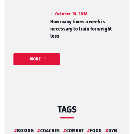
October 10, 2018
How many times a week is
necessary to train for weight
loss
MORE
TAGS
BOXING
COACHES
COMBAT
FOOD
GYM