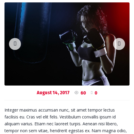
August 14, 2017
60
0
Integer maximus accumsan nunc, sit amet tempor lectus
facilisis eu. Cras vel elit felis. Vestibulum convallis ipsum id
aliquam varius. Etiam nec laoreet turpis. Aenean nisi libero,
tempor non sem vitae, hendrerit egestas ex. Nam magna odio,